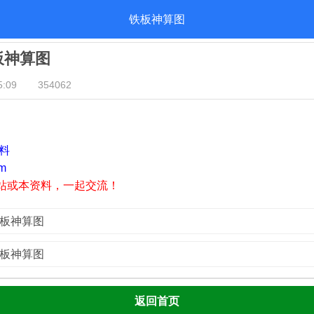
铁板神算图
铁板神算图
:09
354062
资料
m
站或本资料，一起交流！
铁板神算图
铁板神算图
返回首页