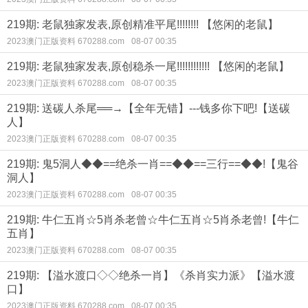
219期: 老鼠独家发表,原创精准平尾!!!!!!!! 【悠闲的老鼠】
2023澳门正版资料 670288.com
08-07 00:35
219期: 老鼠独家发表,原创稳杀一尾!!!!!!!!!!!! 【悠闲的老鼠】
2023澳门正版资料 670288.com
08-07 00:35
219期: 送碳人杀尾══→【全年无错】---钱多你下吧!【送碳
人】
2023澳门正版资料 670288.com
08-07 00:35
219期: 鬼5洞人◆◆==绝杀一肖==◆◆==三行==◆◆!【鬼谷
洞人】
2023澳门正版资料 670288.com
08-07 00:35
219期: 牛仁五肖☆5肖杀老曾☆牛仁五肖☆5肖杀老曾!【牛仁
五肖】
2023澳门正版资料 670288.com
08-07 00:35
219期: 【溢水渡口◇◇绝杀一肖】《杀肖实力派》【溢水渡
口】
2023澳门正版资料 670288.com
08-07 00:35