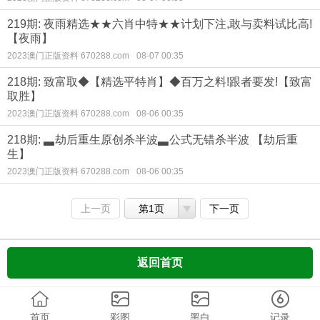
219期: 夜雨精选★★六肖中特★★计划下注,敢与卖料试比高!
【夜雨】
2023澳门正版资料 670288.com
08-07 00:35
218期: 致富取◆【精选平特肖】◆百万之料!跟者要发!【致富
取胜】
2023澳门正版资料 670288.com
08-06 00:35
218期: ▃劫后重生原创杀半波▃公式无错杀半波 【劫后重
生】
2023澳门正版资料 670288.com
08-06 00:35
上一页
第1页
下一页
返回首页
首页
彩图
黑白
记录